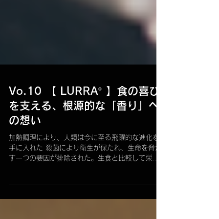
Vo.10 【 LURRA° 】食の喜び
を支える、根源的な「香り」へ
の想い
加熱調理により、人類は今に至る飛躍的な進化を
手に入れた 殺菌により衛生が保たれ、生命を脅か
す一つの要因が排除された。生食と比較して栄養
成分の消化と吸収が容易になり、身体的な成長が