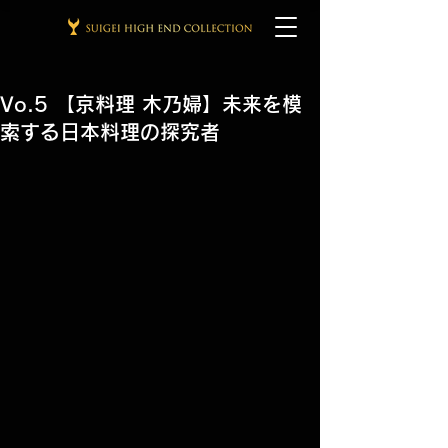
Vo.5 【京料理 木乃婦】未来を模
索する日本料理の探究者